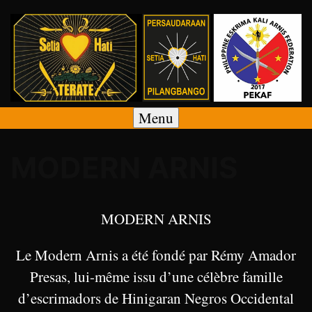
Skip
to
content
Menu
PENCAK SILAT – SAUSSET LES PINS 13960
Atomic-Boxing
MODERN ARNIS
MODERN ARNIS
Le Modern Arnis a été fondé par Rémy Amador
Presas, lui-même issu d’une célèbre famille
d’escrimadors de Hinigaran Negros Occidental