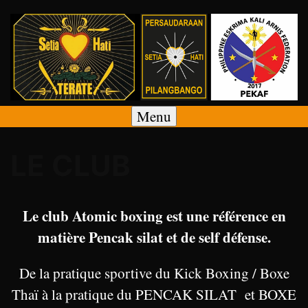
Skip
to
content
Menu
PENCAK SILAT – SAUSSET LES PINS 13960
Atomic-Boxing
LE CLUB
Le club Atomic boxing est une référence en
matière Pencak silat et de self défense.
De la pratique sportive du Kick Boxing / Boxe
Thaï à la pratique du PENCAK SILAT et BOXE